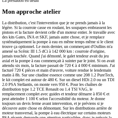
La prestation en détail
Mon approche atelier
La distribution, c'est l'intervention que je ne prends jamais à la
légère. Si la courroie casse en roulant, les soupapes embrassent les
pistons et la facture devient celle d'un moteur entier. Je travaille avec
des kits Gates, INA et SKF, jamais autre chose, et je remplace
systématiquement la pompe à eau en même temps même si le client
trouve ça optionnel. Le mois dernier, un commerçant d'Oullins m'a
amené sa Scénic III 1.5 dCi à 142 000 km : courroie d'origine,
jamais touchée. Quand j'ai démonté, le galet tendeur avait du jeu
axial et la pompe à eau commençait à suinter par le joint. Si on avait
attendu six mois, la facture passait de 720 € à 4 000 € minimum. J'ai
facturé 720 € pièces et main d'œuvre, voiture rendue le lendemain
matin à 8h. Sur une citadine essence comme une 208 1.2 PureTech,
le kit complet est autour de 480 €. Sur un diesel HDi 2.0 ou un TDI
2.0 PSA Stellantis, on monte vers 950 €. Pour les chaînes de
distribution type 1.2 TCE Renault ou 1.4 TSI VAG, le
remplacement complet avec guides et tendeur démarre à 850 € et
peut atteindre 1 100 € selon l'accessibilité du moteur. Je donne
toujours un devis ferme avant intervention, et je préviens si je
découvre autre chose en démontant. Sur les distributions arrière de
moteur transversal, la pompe à eau électrique sur certains moteurs
PSA récents demande une attention particulière, donc je prévois la