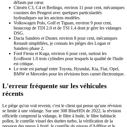
défauts par cœur.
Citroën C3, C4 et Berlingo, environ 11 pour cent, mécaniques
cousines des Peugeot avec quelques particularités
hydrauliques sur les anciens modèles.
Volkswagen Polo, Golf et Tiguan, environ 9 pour cent,
beaucoup de TDI 2.0 et de TSI 1.4 dont je gère les vidanges
DSG.
Dacia Sandero et Duster, environ 8 pour cent, mécaniques
Renault simplifiées, je connais les pièges des Logan et
Sandero phase 2.
Ford Fiesta et Kuga, environ 6 pour cent, surtout les
EcoBoost 1.0 trois cylindres pour lesquels la qualité de l'huile
est critique.
Le reste est partagé entre Toyota, Hyundai, Kia, Fiat, Opel,
BMW et Mercedes pour les révisions hors carnet électronique.
L'erreur fréquente sur les véhicules
récents
Le piège qu'on voit revenir, c'est le client qui pense qu'une révision
se limite à une vidange. Sur une 308 BlueHDi de 2022, la révision
officielle comprend la vidange, le filtre à huile, le filtre habitacle
pollen, le contrôle visuel des durites turbo, la vérification de la
pression des pneus à froid, le contrôle du niveau d'AdBlue et le