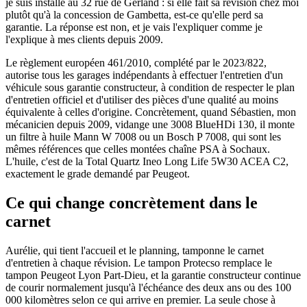
je suis installé au 32 rue de Gerland : si elle fait sa révision chez moi
plutôt qu'à la concession de Gambetta, est-ce qu'elle perd sa
garantie. La réponse est non, et je vais l'expliquer comme je
l'explique à mes clients depuis 2009.
Le règlement européen 461/2010, complété par le 2023/822,
autorise tous les garages indépendants à effectuer l'entretien d'un
véhicule sous garantie constructeur, à condition de respecter le plan
d'entretien officiel et d'utiliser des pièces d'une qualité au moins
équivalente à celles d'origine. Concrètement, quand Sébastien, mon
mécanicien depuis 2009, vidange une 3008 BlueHDi 130, il monte
un filtre à huile Mann W 7008 ou un Bosch P 7008, qui sont les
mêmes références que celles montées chaîne PSA à Sochaux.
L'huile, c'est de la Total Quartz Ineo Long Life 5W30 ACEA C2,
exactement le grade demandé par Peugeot.
Ce qui change concrètement dans le
carnet
Aurélie, qui tient l'accueil et le planning, tamponne le carnet
d'entretien à chaque révision. Le tampon Protecso remplace le
tampon Peugeot Lyon Part-Dieu, et la garantie constructeur continue
de courir normalement jusqu'à l'échéance des deux ans ou des 100
000 kilomètres selon ce qui arrive en premier. La seule chose à