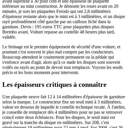
avant supérieur à 30 pour cent et une épaisseur de plaquette
inférieure au mini constructeur. Je démonte les roues avant en 20
minutes, je sors les plaquettes Ferodo qui ont 2,8 millimètres
d'épaisseur restante alors que le mini est à 3 millimètres, et un disque
rayé profondément côté gauche par un cailloux fiché dans la
garniture. Devis : 195 euros TTC pour plaquettes plus disques
Brembo avant. Voiture repasse au contrôle 48 heures plus tard,
validée.
Le freinage est le premier équipement de sécurité d'une voiture, et
pourtant c'est souvent le plus mal compris par les conducteurs.
Beaucoup attendent le couinement permanent ou la pédale qui
s'enfonce avant d'agir, alors qu'à ce stade les disques sont souvent
voilés ou rayés au point de devoir tout remplacer. Voyons les seuils
précis et les bons moments pour intervenir.
Les épaisseurs critiques à connaître
Une plaquette neuve fait 12 à 14 millimètres d'épaisseur de garniture
selon la marque. Le constructeur fixe un seuil mini à 3 millimètres,
valeur en dessous de laquelle le contrôle technique recale. À l'atelier,
je conseille de remplacer dès 4 millimètres pour ne pas se retrouver
coincé entre deux échéances. Pour les disques, le seuil mini est
gravé sur la tranche du disque en millimètres. Sur 208, c'est
généralement 19 millimètres pour 22 mm à neuf. Sur 3008, c'est 26