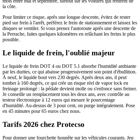
mois entre mai et septembre, surtout sur les voitures qui rentrent de
la côte.
Pour limiter ce risque, après une longue descente, évitez de rester
pied sur frein à l'arrêt, préférez le frein de stationnement et laissez les
disques se ventiler. Si vous prenez l'autoroute après une descente de
la Perrache, faites quelques kilomètres en relâchant les freins le plus
possible.
Le liquide de frein, l'oublié majeur
Le liquide de frein DOT 4 ou DOT 5.1 absorbe l'humidité ambiante
par les durites, ce qui abaisse progressivement son point d'ébullition.
À neuf, le liquide bout vers 230 degrés. Après deux ans, il peut
tomber à 160 degrés, ce qui crée un risque réel de vapor lock en
freinage prolongé : la pédale devient molle ou s'enfonce sans freiner.
Je conseille un remplacement tous les deux ans, avec contrôle au
testeur électronique à 12 euros qui mesure le pourcentage
d'humidité. Au-dessus de 3 pour cent, on purge intégralement. Pose
en 45 minutes pour 65 euros chez nous.
Tarifs 2026 chez Protecso
Pour donner une fourchette honnête sur les véhicules courants. Jeu