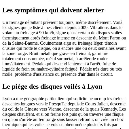
Les symptômes qui doivent alerter
Un freinage défaillant prévient toujours, même discrètement. Voilà
les signes que je liste à mes clients depuis 2009. Vibrations dans le
volant au freinage à 90 km/h, signe quasi certain de disques voilés
thermiquement après freinage intense en descente du Mont Faron ou
de la Sainte-Baume. Couinement aigu au freinage léger, témoin
d'usure qui frotte le disque, on a encore une ou deux semaines avant
la zone rouge. Bruit métallique grave en freinant, garniture
totalement consommée, métal sur métal, à arrêter de rouler
immédiatement. Pédale qui descend lentement à l'arrêt, fuite de
liquide de frein ou maître-cylindre fatigué. Pédale très dure ou très
molle, problème d'assistance ou présence d'air dans le circuit.
Le piège des disques voilés à Lyon
Lyon a une géographie particulière qui sollicite beaucoup les freins :
descentes longues vers le Presqu'île depuis le Cours Julien, descente
du col de la Gineste vers Vienne, descente de la quais Kennedy. Les
disques chauffent, et si on freine fort puis qu'on traverse une flaque
ou qu'on s'arrête au feu rouge sans laisser refroidir, on crée un choc
thermique qui les voile. Je vois ce phénomène plusieurs fois par